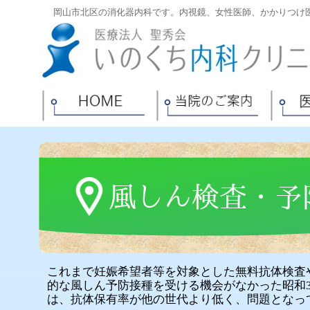
岡山市北区の消化器内科です。内視鏡、女性医師、かかりつけ
これまで妊娠希望者等を対象とした無料抗体検査
的な風しん予防接種を受ける機会がなかった昭和37
は、抗体保有率が他の世代より低く、問題となっ