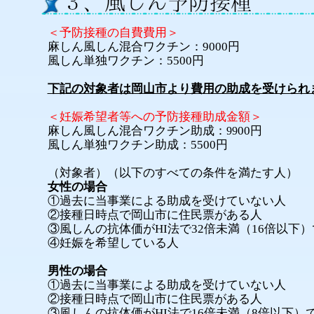
＜予防接種の自費費用＞
麻しん風しん混合ワクチン：9000円
風しん単独ワクチン：5500円
下記の対象者は岡山市より費用の助成を受けられ
＜妊娠希望者等への予防接種助成金額＞
麻しん風しん混合ワクチン助成：
00円
99
風しん単独ワクチン助成：5500円
（対象者）（以下のすべての条件を満たす人）
女性の場合
①過去に当事業による助成を受けていない人
②接種日時点で岡山市に住民票がある人
③風しんの抗体価がHI法で32倍未満（16倍以下
④妊娠を希望している人
男性の場合
①過去に当事業による助成を受けていない人
②接種日時点で岡山市に住民票がある人
③風しんの抗体価がHI法で16倍未満（8倍以下）